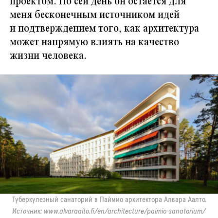
проектом. По сей день он остается для
меня бесконечным источником идей
и подтверждением того, как архитектура
может напрямую влиять на качество
жизни человека.
Туберкулезный санаторий в Паймио архитектора Алвара Аалто.
Источник:
www.alvaraalto.fi/en/architecture/paimio-sanatorium/