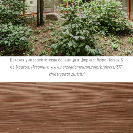
Детская университетская больница в Цюрихе, бюро Herzog &
de Meuron.
Источник:
www.herzogdemeuron.com/projects/377-
kinderspital-zurich/